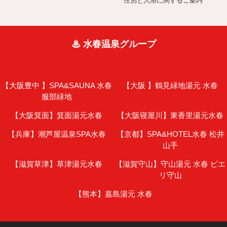
性別と入浴に関するご案内
♨ 水春温泉グループ
【大阪豊中 】
SPA&SAUNA 水春
【大阪 】
鶴見緑地湯元 水春
服部緑地
【大阪箕面】
箕面湯元水春
【大阪寝屋川】
東香里湯元水春
【兵庫】
潮芦屋温泉SPA水春
【京都】
SPA&HOTEL水春 松井
山手
【滋賀草津】
草津湯元水春
【滋賀守山】
守山湯元 水春 ピエ
リ守山
【熊本】
嘉島湯元 水春