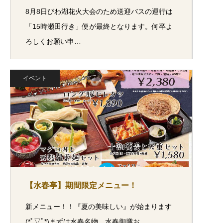
8月8日びわ湖花火大会のため送迎バスの運行は
「15時瀬田行き」便が最終となります。何卒よ
ろしくお願い申…
イベント
【水春亭】期間限定メニュー！
新メニュー！！『夏の美味しい』が始まります
(*ﾟ▽ﾟ*)まずは水春名物 水春御膳お…