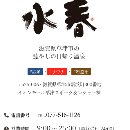
滋賀県草津市の
癒やしの日帰り温泉
#温泉
・
#サウナ
・
#岩盤浴
〒525-0067 滋賀県草津市新浜町300番地
イオンモール草津スポーツ＆レジャー棟
077-516-1126
電話番号
TEL.
9:00
25:00
～
（最終受付 24:00）
営業時間