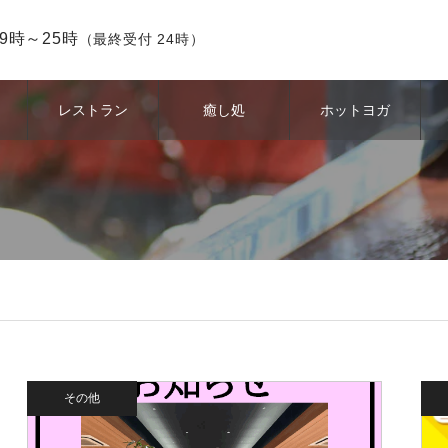
9時～25時
（最終受付 24時）
レストラン
癒し処
ホットヨガ
その他