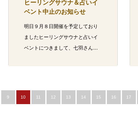
ヒーリングサウナ＆占いイ
ベント中止のお知らせ
明日９月８日開催を予定しており
ましたヒーリングサウナと占いイ
ベントにつきまして、七羽さんの
諸事情により…
9
10
11
12
13
14
15
16
17