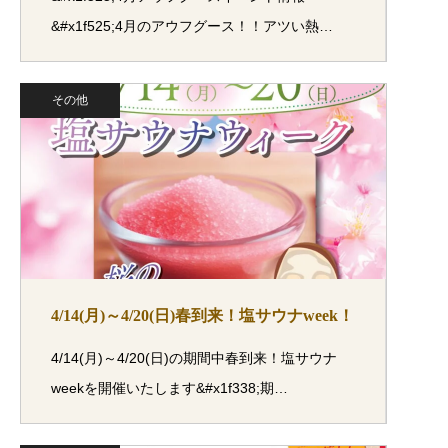
&#x1f525;4月のアウフグース！！アツい熱…
その他
4/14(月)～4/20(日)春到来！塩サウナweek！
4/14(月)～4/20(日)の期間中春到来！塩サウナ
weekを開催いたします&#x1f338;期…