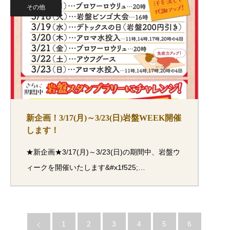
その他
新企画！3/17(月)～3/23(日)岩盤WEEK開催
します！
★新企画★3/17(月)～3/23(日)の期間中、岩盤ウ
ィークを開催いたします&#x1f525;…
1
2
3
4
5
6