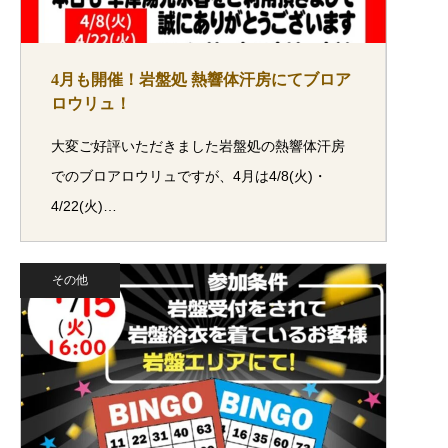
4月も開催！岩盤処 熱響体汗房にてブロア
ロウリュ！
大変ご好評いただきました岩盤処の熱響体汗房
でのブロアロウリュですが、4月は4/8(火)・
4/22(火)…
その他