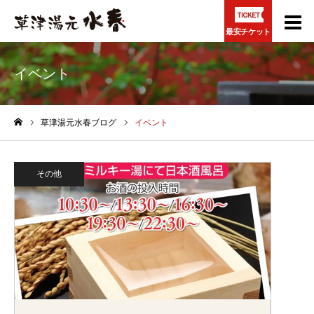
最安チケット
イベント
草津湯元水春ブログ
イベント
ホーム
その他