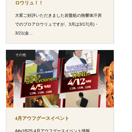
ロウリュ！！
大変ご好評いただきました岩盤処の熱響体汗房
でのブロアロウリュですが、3月は3/17(月)・
3/21(金…
その他
4月アウフグースイベント
&#x1f525;4月アウフグースイベント情報