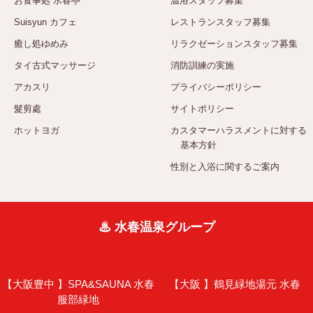
お食事処 水春亭
温浴スタッフ募集
Suisyun カフェ
レストランスタッフ募集
癒し処ゆめみ
リラクゼーションスタッフ募集
タイ古式マッサージ
消防訓練の実施
アカスリ
プライバシーポリシー
髮剪處
サイトポリシー
ホットヨガ
カスタマーハラスメントに対する
基本方針
性別と入浴に関するご案内
♨ 水春温泉グループ
【大阪豊中 】
SPA&SAUNA 水春
【大阪 】
鶴見緑地湯元 水春
服部緑地