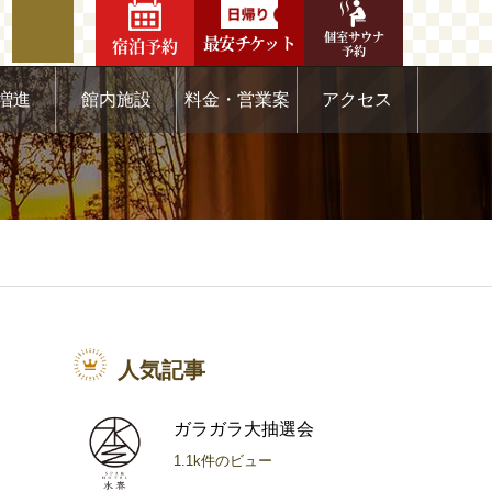
個室サウナ
最安チケット
宿泊予約
予約
増進
館内施設
料金・営業案
アクセス
内
人気記事
ガラガラ大抽選会
1.1k件のビュー