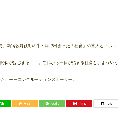
時、新宿歌舞伎町の牛丼屋で出会った「社畜」の直人と「ホス
な関係がはじまる――。これから一日が始まる社畜と、ようや
いた、モーニングルーティンストーリー。
INE
RSS
feedly
Pin it
note