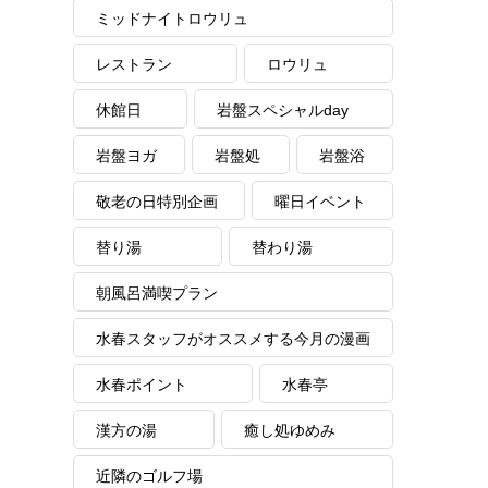
ミッドナイトロウリュ
レストラン
ロウリュ
休館日
岩盤スペシャルday
岩盤ヨガ
岩盤処
岩盤浴
敬老の日特別企画
曜日イベント
替り湯
替わり湯
朝風呂満喫プラン
水春スタッフがオススメする今月の漫画
水春ポイント
水春亭
漢方の湯
癒し処ゆめみ
近隣のゴルフ場