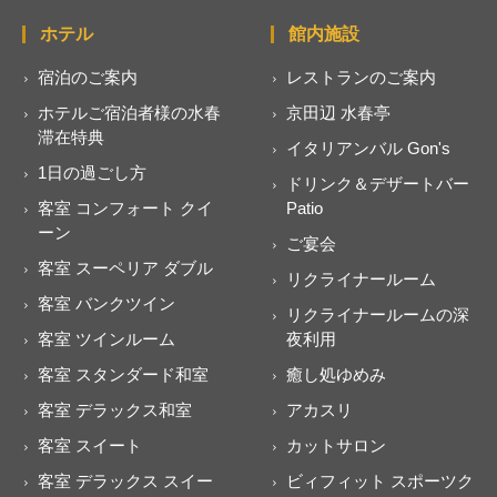
ホテル
館内施設
宿泊のご案内
レストランのご案内
ホテルご宿泊者様の水春
京田辺 水春亭
滞在特典
イタリアンバル Gon's
1日の過ごし方
ドリンク＆デザートバー
客室 コンフォート クイ
Patio
ーン
ご宴会
客室 スーペリア ダブル
リクライナールーム
客室 バンクツイン
リクライナールームの深
客室 ツインルーム
夜利用
客室 スタンダード和室
癒し処ゆめみ
客室 デラックス和室
アカスリ
客室 スイート
カットサロン
客室 デラックス スイー
ビィフィット スポーツク