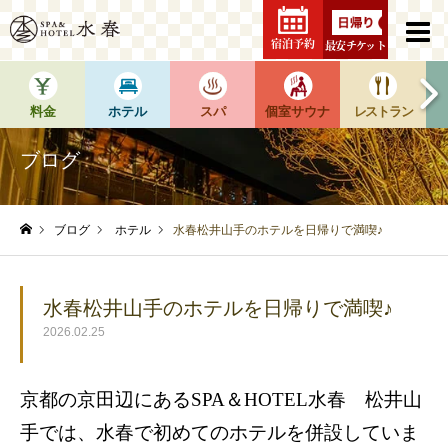
宿泊予約
最安チケット
料金
ホテル
スパ
個室サウナ
レストラン
ブログ
ブログ
ホテル
水春松井山手のホテルを日帰りで満喫♪
ホーム
水春松井山手のホテルを日帰りで満喫♪
2026.02.25
京都の京田辺にある
SPA
＆
HOTEL
水春 松井山
手では、水春で初めてのホテルを併設していま