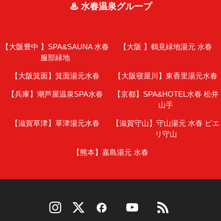
♨ 水春温泉グループ
【大阪豊中 】
SPA&SAUNA 水春
【大阪 】
鶴見緑地湯元 水春
服部緑地
【大阪箕面】
箕面湯元水春
【大阪寝屋川】
東香里湯元水春
【兵庫】
潮芦屋温泉SPA水春
【京都】
SPA&HOTEL水春 松井
山手
【滋賀草津】
草津湯元水春
【滋賀守山】
守山湯元 水春 ピエ
リ守山
【熊本】
嘉島湯元 水春