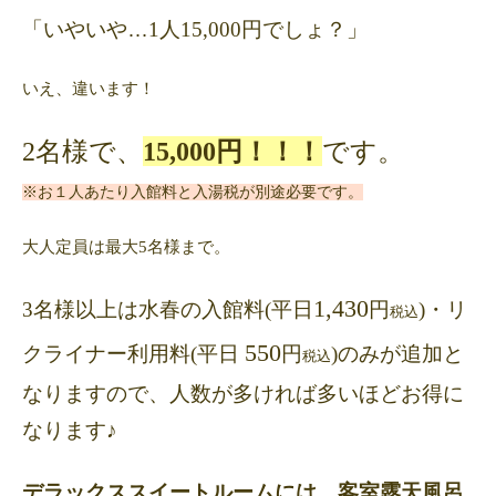
「いやいや…
1
人
15,000
円でしょ？」
いえ、違います！
名様で、
円！！！
です。
2
15,000
※お１人あたり入館料と入湯税が別途必要です。
大人定員は最大
名様まで。
5
1,430
3
名様以上は水春の入館料
(
平日
円
)
・リ
税込
550
クライナー利用料
(
平日
円
)
のみが追加と
税込
なりますので、人数が多ければ多いほどお得に
なります♪
デラックススイートルームには、客室露天風呂