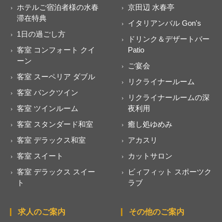
ホテルご宿泊者様の水春
京田辺 水春亭
滞在特典
イタリアンバル Gon's
1日の過ごし方
ドリンク＆デザートバー
客室 コンフォート クイ
Patio
ーン
ご宴会
客室 スーペリア ダブル
リクライナールーム
客室 バンクツイン
リクライナールームの深
客室 ツインルーム
夜利用
客室 スタンダード和室
癒し処ゆめみ
客室 デラックス和室
アカスリ
客室 スイート
カットサロン
客室 デラックス スイー
ビィフィット スポーツク
ト
ラブ
求人のご案内
その他のご案内