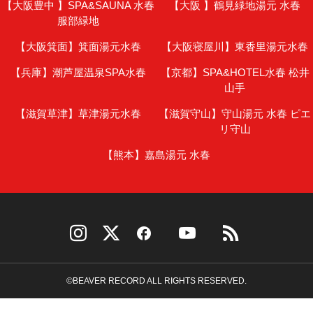
【大阪豊中 】
SPA&SAUNA 水春
【大阪 】
鶴見緑地湯元 水春
服部緑地
【大阪箕面】
箕面湯元水春
【大阪寝屋川】
東香里湯元水春
【兵庫】
潮芦屋温泉SPA水春
【京都】
SPA&HOTEL水春 松井
山手
【滋賀草津】
草津湯元水春
【滋賀守山】
守山湯元 水春 ピエ
リ守山
【熊本】
嘉島湯元 水春
©BEAVER RECORD ALL RIGHTS RESERVED.