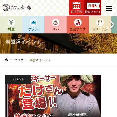
宿泊予約
最安チケット
料金
ホテル
スパ
個室サウナ
レストラン
岩盤浴イベント
ブログ
岩盤浴イベント
ホーム
イベント