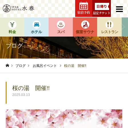
宿泊予約
最安チケット
料金
ホテル
スパ
個室サウナ
レストラン
ブログ
ブログ
お風呂イベント
桜の湯 開催‼
ホーム
桜の湯 開催‼
2025.03.13