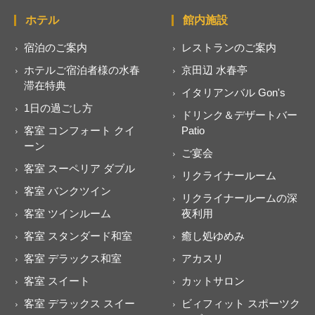
ホテル
館内施設
宿泊のご案内
レストランのご案内
ホテルご宿泊者様の水春
京田辺 水春亭
滞在特典
イタリアンバル Gon's
1日の過ごし方
ドリンク＆デザートバー
客室 コンフォート クイ
Patio
ーン
ご宴会
客室 スーペリア ダブル
リクライナールーム
客室 バンクツイン
リクライナールームの深
客室 ツインルーム
夜利用
客室 スタンダード和室
癒し処ゆめみ
客室 デラックス和室
アカスリ
客室 スイート
カットサロン
客室 デラックス スイー
ビィフィット スポーツク