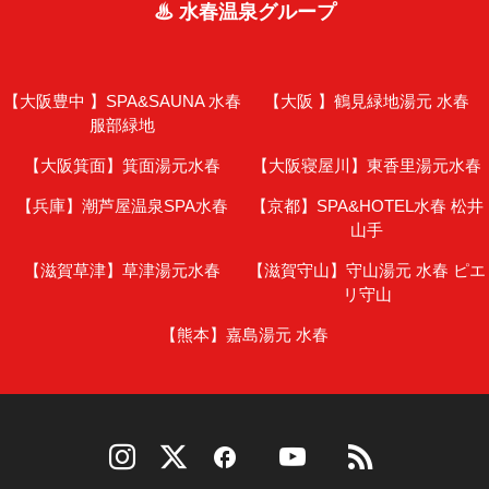
♨ 水春温泉グループ
【大阪豊中 】
SPA&SAUNA 水春
【大阪 】
鶴見緑地湯元 水春
服部緑地
【大阪箕面】
箕面湯元水春
【大阪寝屋川】
東香里湯元水春
【兵庫】
潮芦屋温泉SPA水春
【京都】
SPA&HOTEL水春 松井
山手
【滋賀草津】
草津湯元水春
【滋賀守山】
守山湯元 水春 ピエ
リ守山
【熊本】
嘉島湯元 水春