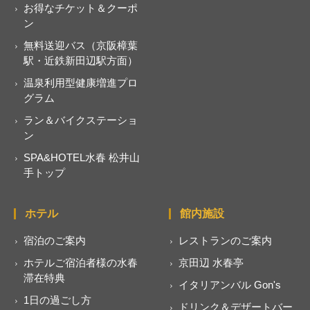
お得なチケット＆クーポ
ン
無料送迎バス（京阪樟葉
駅・近鉄新田辺駅方面）
温泉利用型健康増進プロ
グラム
ラン＆バイクステーショ
ン
SPA&HOTEL水春 松井山
手トップ
ホテル
館内施設
宿泊のご案内
レストランのご案内
ホテルご宿泊者様の水春
京田辺 水春亭
滞在特典
イタリアンバル Gon's
1日の過ごし方
ドリンク＆デザートバー