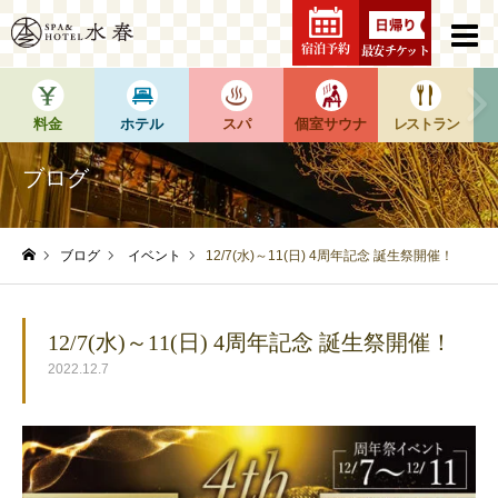
宿泊予約
最安チケット
料金
ホテル
スパ
個室サウナ
レストラン
ブログ
ブログ
イベント
12/7(水)～11(日) 4周年記念 誕生祭開催！
ホーム
12/7(水)～11(日) 4周年記念 誕生祭開催！
2022.12.7