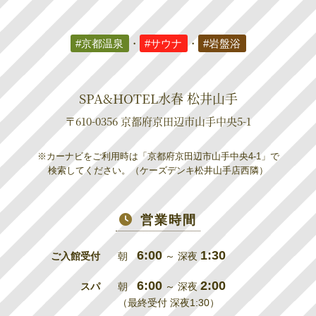
#京都温泉
・
#サウナ
・
#岩盤浴
SPA&HOTEL水春 松井山手
〒610-0356 京都府京田辺市山手中央5-1
※カーナビをご利用時は「京都府京田辺市山手中央4-1」で
検索してください。（ケーズデンキ松井山手店西隣）
営業時間
6:00
1:30
ご入館受付
朝
～ 深夜
6:00
2:00
スパ
朝
～ 深夜
（最終受付 深夜1:30）