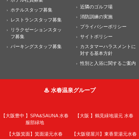
近隣のゴルフ場
ホテルスタッフ募集
消防訓練の実施
レストランスタッフ募集
プライバシーポリシー
リラクゼーションスタッ
フ募集
サイトポリシー
パーキングスタッフ募集
カスタマーハラスメントに
対する基本方針
性別と入浴に関するご案内
♨ 水春温泉グループ
【大阪豊中 】
SPA&SAUNA 水春
【大阪 】
鶴見緑地湯元 水春
服部緑地
【大阪箕面】
箕面湯元水春
【大阪寝屋川】
東香里湯元水春