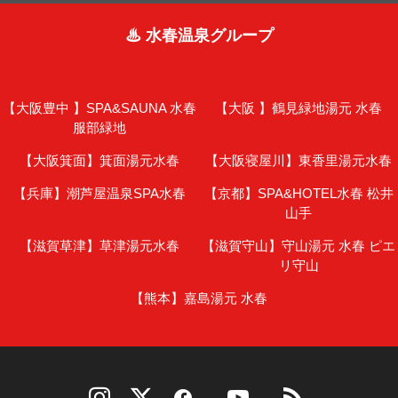
♨ 水春温泉グループ
【大阪豊中 】
SPA&SAUNA 水春
【大阪 】
鶴見緑地湯元 水春
服部緑地
【大阪箕面】
箕面湯元水春
【大阪寝屋川】
東香里湯元水春
【兵庫】
潮芦屋温泉SPA水春
【京都】
SPA&HOTEL水春 松井
山手
【滋賀草津】
草津湯元水春
【滋賀守山】
守山湯元 水春 ピエ
リ守山
【熊本】
嘉島湯元 水春