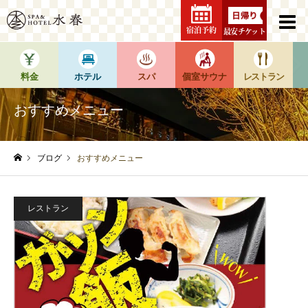
宿泊予約
最安チケット
料金
ホテル
スパ
個室サウナ
レストラン
おすすめメニュー
ブログ
おすすめメニュー
ホーム
レストラン