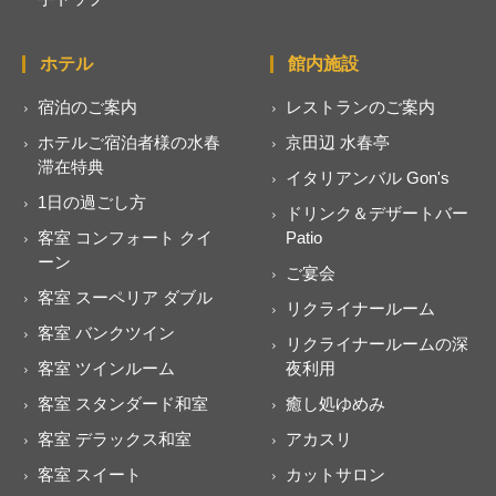
ホテル
館内施設
宿泊のご案内
レストランのご案内
ホテルご宿泊者様の水春
京田辺 水春亭
滞在特典
イタリアンバル Gon's
1日の過ごし方
ドリンク＆デザートバー
客室 コンフォート クイ
Patio
ーン
ご宴会
客室 スーペリア ダブル
リクライナールーム
客室 バンクツイン
リクライナールームの深
客室 ツインルーム
夜利用
客室 スタンダード和室
癒し処ゆめみ
客室 デラックス和室
アカスリ
客室 スイート
カットサロン