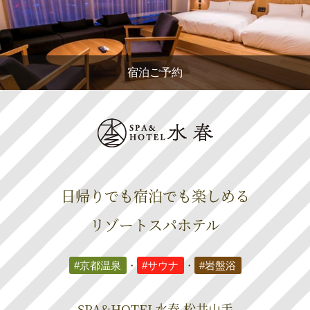
宿泊ご予約
日帰りでも宿泊でも楽しめる
リゾートスパホテル
#京都温泉
・
#サウナ
・
#岩盤浴
SPA&HOTEL水春 松井山手