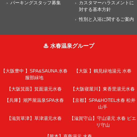
パーキングスタッフ募集
カスタマーハラスメントに
対する基本方針
性別と入浴に関するご案内
♨ 水春温泉グループ
【大阪豊中 】
SPA&SAUNA 水春
【大阪 】
鶴見緑地湯元 水春
服部緑地
【大阪箕面】
箕面湯元水春
【大阪寝屋川】
東香里湯元水春
【兵庫】
潮芦屋温泉SPA水春
【京都】
SPA&HOTEL水春 松井
山手
【滋賀草津】
草津湯元水春
【滋賀守山】
守山湯元 水春 ピエ
リ守山
【熊本】
嘉島湯元 水春