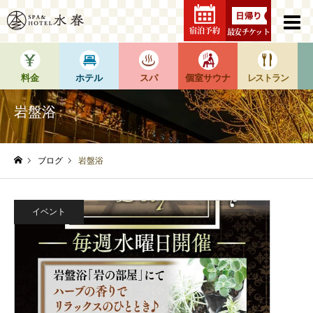
宿泊予約
最安チケット
料金
ホテル
スパ
個室サウナ
レストラン
岩盤浴
ブログ
岩盤浴
ホーム
イベント