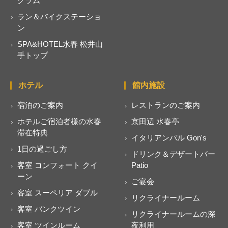
グラム
ラン＆バイクステーショ
ン
SPA&HOTEL水春 松井山
手トップ
ホテル
館内施設
宿泊のご案内
レストランのご案内
ホテルご宿泊者様の水春
京田辺 水春亭
滞在特典
イタリアンバル Gon's
1日の過ごし方
ドリンク＆デザートバー
客室 コンフォート クイ
Patio
ーン
ご宴会
客室 スーペリア ダブル
リクライナールーム
客室 バンクツイン
リクライナールームの深
客室 ツインルーム
夜利用