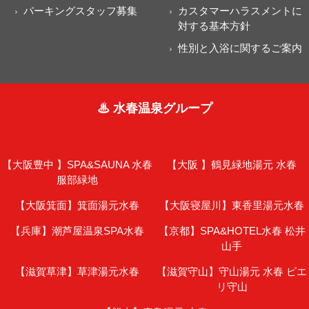
パーキングスタッフ募集
カスタマーハラスメントに
対する基本方針
性別と入浴に関するご案内
♨ 水春温泉グループ
【大阪豊中 】
SPA&SAUNA 水春
【大阪 】
鶴見緑地湯元 水春
服部緑地
【大阪箕面】
箕面湯元水春
【大阪寝屋川】
東香里湯元水春
【兵庫】
潮芦屋温泉SPA水春
【京都】
SPA&HOTEL水春 松井
山手
【滋賀草津】
草津湯元水春
【滋賀守山】
守山湯元 水春 ピエ
リ守山