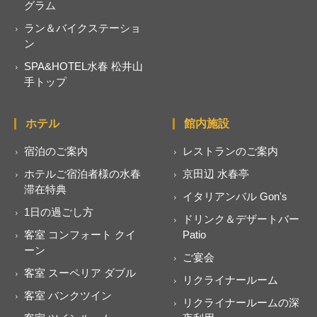
グラム
ラン＆バイクステーショ
ン
SPA&HOTEL水春 松井山
手トップ
ホテル
館内施設
宿泊のご案内
レストランのご案内
ホテルご宿泊者様の水春
京田辺 水春亭
滞在特典
イタリアンバル Gon's
1日の過ごし方
ドリンク＆デザートバー
客室 コンフォート クイ
Patio
ーン
ご宴会
客室 スーペリア ダブル
リクライナールーム
客室 バンクツイン
リクライナールームの深