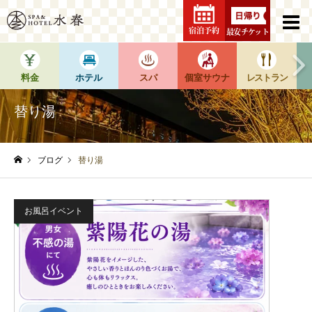
宿泊予約
最安チケット
料金
ホテル
スパ
個室サウナ
レストラン
替り湯
ブログ
替り湯
ホーム
お風呂イベント