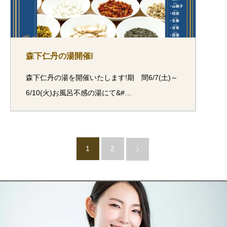
森下仁丹の湯開催❕
森下仁丹の湯を開催いたします!期 間6/7(土)～
6/10(火)お風呂不感の湯にて&#…
1
2