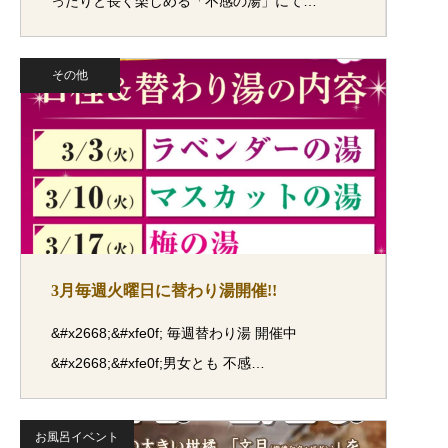
ったりと長く楽しめる「不感の湯」にて…
その他
3月毎週火曜日に替わり湯開催!!
&#x2668;&#xfe0f; 毎週替わり湯 開催中
&#x2668;&#xfe0f;男女とも 不感…
お風呂イベント