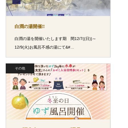
白潤の湯開催‼
白潤の湯を開催いたします期 間12/7((日))～
12/9(火)お風呂不感の湯にて&#…
その他