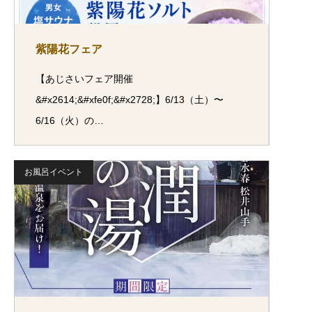
紫陽花フェア
【あじさいフェア開催
&#x2614;&#xfe0f;&#x2728;】6/13（土）〜
6/16（火）の…
お風呂イベント