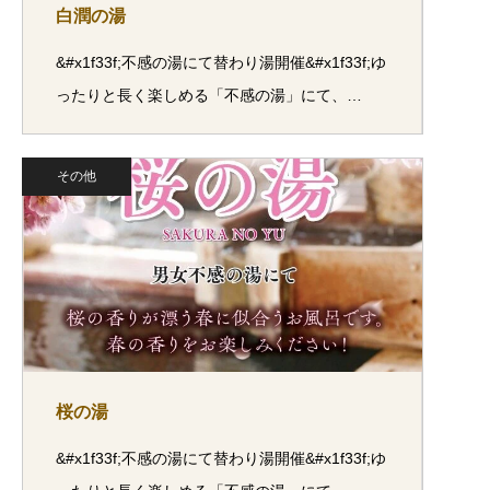
白潤の湯
&#x1f33f;不感の湯にて替わり湯開催&#x1f33f;ゆ
ったりと長く楽しめる「不感の湯」にて、…
その他
桜の湯
&#x1f33f;不感の湯にて替わり湯開催&#x1f33f;ゆ