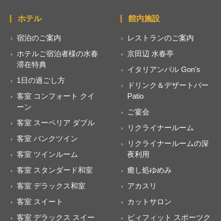
ホテル
館内施設
宿泊のご案内
レストランのご案内
ホテルご宿泊者様の水春
京田辺 水春亭
滞在特典
イタリアンバル Gon's
1日の過ごし方
ドリンク＆デザートバー
客室 コンフォート クイ
Patio
ーン
ご宴会
客室 スーペリア ダブル
リクライナールーム
客室 バンクツイン
リクライナールームの深
客室 ツインルーム
夜利用
客室 スタンダード和室
癒し処ゆめみ
客室 デラックス和室
アカスリ
客室 スイート
カットサロン
客室 デラックス スイー
ビィフィット スポーツク