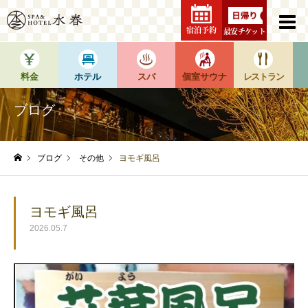
宿泊予約
最安チケット
料金
ホテル
スパ
個室サウナ
レストラン
ブログ
ブログ
その他
ヨモギ風呂
ホーム
ヨモギ風呂
2026.05.7