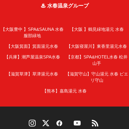
♨ 水春温泉グループ
【大阪豊中 】
SPA&SAUNA 水春
【大阪 】
鶴見緑地湯元 水春
服部緑地
【大阪箕面】
箕面湯元水春
【大阪寝屋川】
東香里湯元水春
【兵庫】
潮芦屋温泉SPA水春
【京都】
SPA&HOTEL水春 松井
山手
【滋賀草津】
草津湯元水春
【滋賀守山】
守山湯元 水春 ピエ
リ守山
【熊本】
嘉島湯元 水春