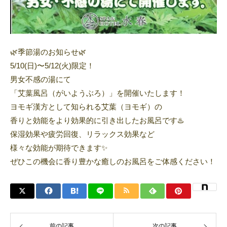
🌿季節湯のお知らせ🌿
5/10(日)〜5/12(火)限定！
男女不感の湯にて
「艾葉風呂（がいようぶろ）」を開催いたします！
ヨモギ漢方として知られる艾葉（ヨモギ）の
香りと効能をより効果的に引き出したお風呂です♨️
保湿効果や疲労回復、リラックス効果など
様々な効能が期待できます✨
ぜひこの機会に
香り豊かな癒しのお風呂をご体感ください！
前の記事
次の記事