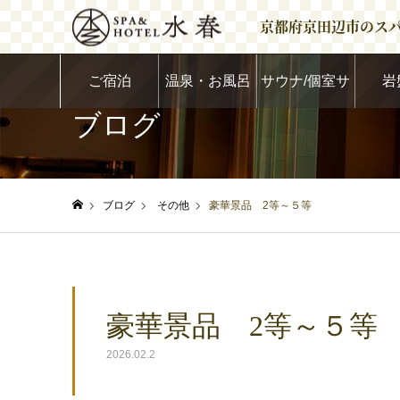
京都府京田辺市のス
ご宿泊
温泉・お風呂
サウナ/個室サ
岩
ブログ
ウナ
ブログ
その他
豪華景品 2等～５等
ホーム
豪華景品 2等～５等
2026.02.2