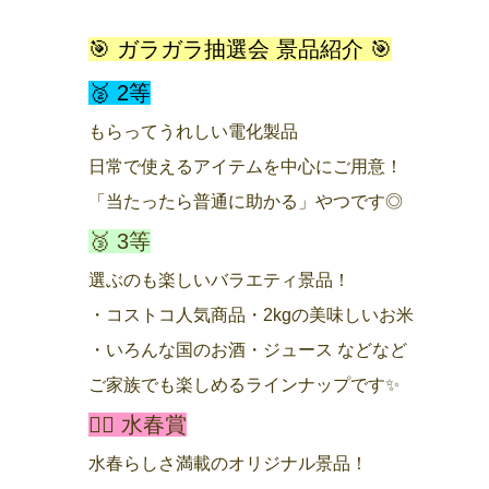
🎯 ガラガラ抽選会 景品紹介 🎯
🥈 2等
もらってうれしい電化製品
日常で使えるアイテムを中心にご用意！
「当たったら普通に助かる」やつです◎
🥉 3等
選ぶのも楽しいバラエティ景品！
・コストコ人気商品
・2kgの美味しいお米
・いろんな国のお酒
・ジュース などなど
ご家族でも楽しめるラインナップです✨
🧖‍♂️ 水春賞
水春らしさ満載のオリジナル景品！