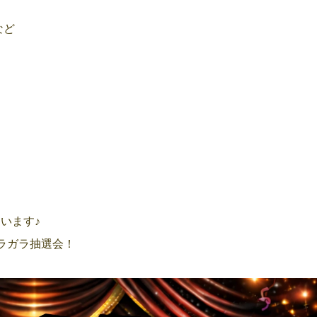
など
います♪
ラガラ抽選会！