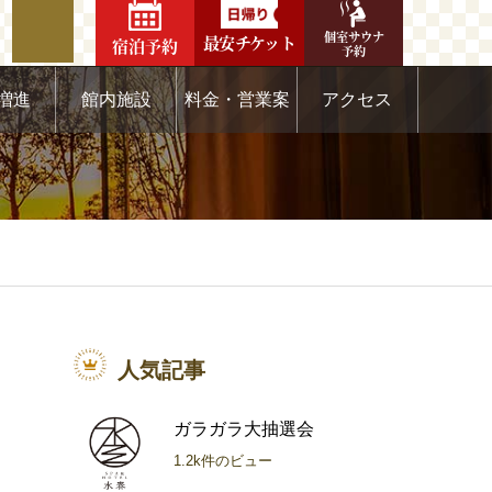
個室サウナ
最安チケット
宿泊予約
予約
増進
館内施設
料金・営業案
アクセス
内
人気記事
ガラガラ大抽選会
1.2k件のビュー