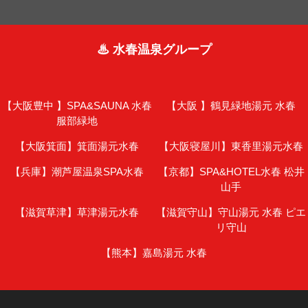
♨ 水春温泉グループ
【大阪豊中 】
SPA&SAUNA 水春
【大阪 】
鶴見緑地湯元 水春
服部緑地
【大阪箕面】
箕面湯元水春
【大阪寝屋川】
東香里湯元水春
【兵庫】
潮芦屋温泉SPA水春
【京都】
SPA&HOTEL水春 松井
山手
【滋賀草津】
草津湯元水春
【滋賀守山】
守山湯元 水春 ピエ
リ守山
【熊本】
嘉島湯元 水春