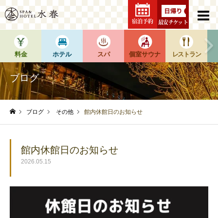
宿泊予約
最安チケット
料金
ホテル
スパ
個室サウナ
レストラン
ブログ
ブログ
その他
館内休館日のお知らせ
ホーム
館内休館日のお知らせ
2026.05.15