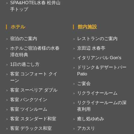
SPA&HOTEL水春 松井山
手トップ
ホテル
館内施設
宿泊のご案内
レストランのご案内
ホテルご宿泊者様の水春
京田辺 水春亭
滞在特典
イタリアンバル Gon's
1日の過ごし方
ドリンク＆デザートバー
客室 コンフォート クイ
Patio
ーン
ご宴会
客室 スーペリア ダブル
リクライナールーム
客室 バンクツイン
リクライナールームの深
客室 ツインルーム
夜利用
客室 スタンダード和室
癒し処ゆめみ
客室 デラックス和室
アカスリ