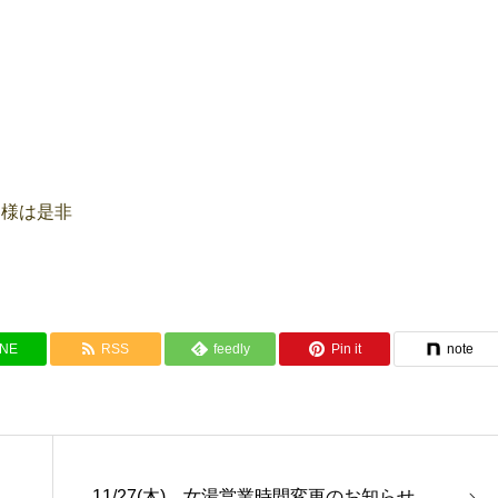
客様は是非
INE
RSS
feedly
Pin it
note
11/27(木) 女湯営業時間変更のお知らせ