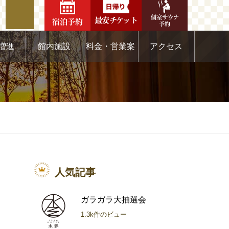
個室サウナ
最安チケット
宿泊予約
予約
増進
館内施設
料金・営業案
アクセス
内
人気記事
ガラガラ大抽選会
1.3k件のビュー