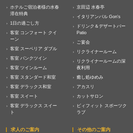
ホテルご宿泊者様の水春
京田辺 水春亭
滞在特典
イタリアンバル Gon's
1日の過ごし方
ドリンク＆デザートバー
客室 コンフォート クイ
Patio
ーン
ご宴会
客室 スーペリア ダブル
リクライナールーム
客室 バンクツイン
リクライナールームの深
客室 ツインルーム
夜利用
客室 スタンダード和室
癒し処ゆめみ
客室 デラックス和室
アカスリ
客室 スイート
カットサロン
客室 デラックス スイー
ビィフィット スポーツク
ト
ラブ
求人のご案内
その他のご案内