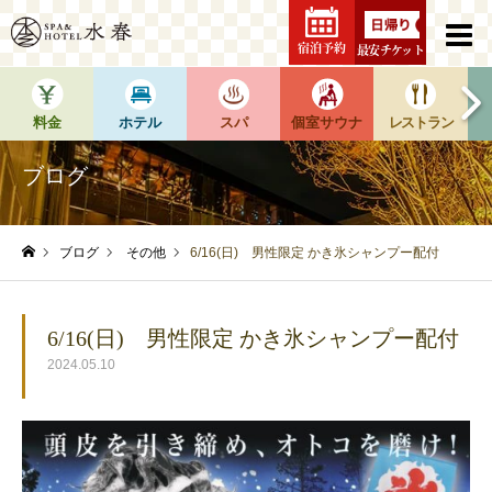
宿泊予約
最安チケット
料金
ホテル
スパ
個室サウナ
レストラン
ブログ
ブログ
その他
6/16(日) 男性限定 かき氷シャンプー配付
ホーム
6/16(日) 男性限定 かき氷シャンプー配付
2024.05.10