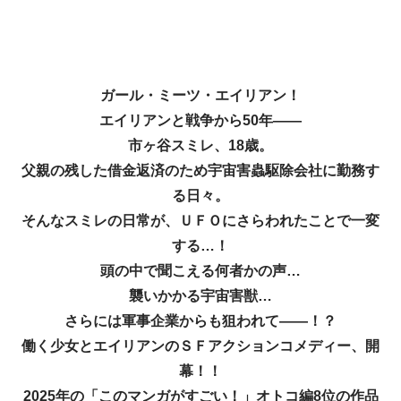
ガール・ミーツ・エイリアン！
エイリアンと戦争から50年――
市ヶ谷スミレ、18歳。
父親の残した借金返済のため宇宙害蟲駆除会社に勤務す
る日々。
そんなスミレの日常が、ＵＦＯにさらわれたことで一変
する…！
頭の中で聞こえる何者かの声…
襲いかかる宇宙害獣…
さらには軍事企業からも狙われて――！？
働く少女とエイリアンのＳＦアクションコメディー、開
幕！！
2025年の「このマンガがすごい！」オトコ編8位の作品