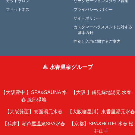
カットサロン
リラクゼーションスタッフ募集
フィットネス
プライバシーポリシー
サイトポリシー
カスタマーハラスメントに対する
基本方針
性別と入浴に関するご案内
♨ 水春温泉グループ
【大阪豊中 】
SPA&SAUNA 水
【大阪 】
鶴見緑地湯元 水春
春 服部緑地
【大阪箕面】
箕面湯元水春
【大阪寝屋川】
東香里湯元水春
【兵庫】
潮芦屋温泉SPA水春
【京都】
SPA&HOTEL水春 松
井山手