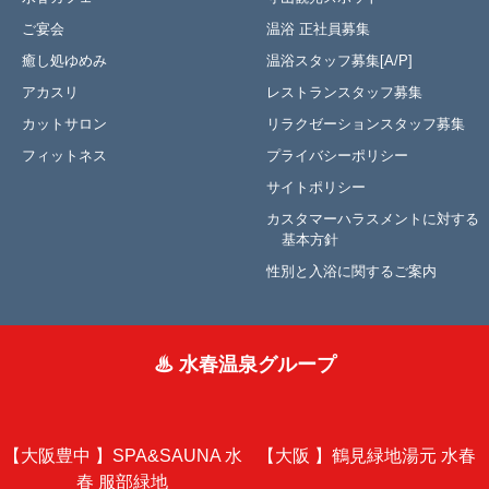
ご宴会
温浴 正社員募集
癒し処ゆめみ
温浴スタッフ募集[A/P]
アカスリ
レストランスタッフ募集
カットサロン
リラクゼーションスタッフ募集
フィットネス
プライバシーポリシー
サイトポリシー
カスタマーハラスメントに対する
基本方針
性別と入浴に関するご案内
♨ 水春温泉グループ
【大阪豊中 】
SPA&SAUNA 水
【大阪 】
鶴見緑地湯元 水春
春 服部緑地