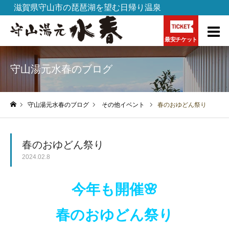
滋賀県守山市の琵琶湖を望む日帰り温泉
最安チケット
守山湯元水春のブログ
守山湯元水春のブログ
その他イベント
春のおゆどん祭り
ホーム
春のおゆどん祭り
2024.02.8
今年も開催🌸
春のおゆどん祭り