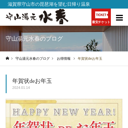
滋賀県守山市の琵琶湖を望む日帰り温泉
最安チケット
守山湯元水春のブログ
守山湯元水春のブログ
お得情報
年賀状deお年玉
ホーム
年賀状deお年玉
2024.01.14