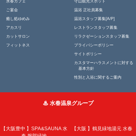
水春カフェ
守山観光スポット
ご宴会
温浴 正社員募集
癒し処ゆめみ
温浴スタッフ募集[A/P]
アカスリ
レストランスタッフ募集
カットサロン
リラクゼーションスタッフ募集
フィットネス
プライバシーポリシー
サイトポリシー
カスタマーハラスメントに対する
基本方針
性別と入浴に関するご案内
♨ 水春温泉グループ
【大阪豊中 】
SPA&SAUNA 水
【大阪 】
鶴見緑地湯元 水春
春 服部緑地