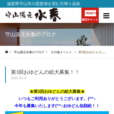
滋賀県守山市の琵琶湖を望む日帰り温泉
最安チケット
守山湯元水春のブログ
守山湯元水春のブログ
その他イベント
第3回おゆどんの絵大募集！！
ホーム
第3回おゆどんの絵大募集！！
2025.10.12
★第3回おゆどんの絵大募集★
いつもご利用ありがとうございます。(^^♪
今年も募集いたします(^^♪おゆどん似顔絵！！