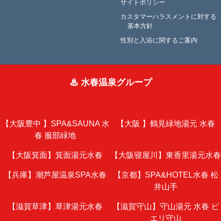
サイトポリシー
カスタマーハラスメントに対する
基本方針
性別と入浴に関するご案内
♨ 水春温泉グループ
【大阪豊中 】
SPA&SAUNA 水
【大阪 】
鶴見緑地湯元 水春
春 服部緑地
【大阪箕面】
箕面湯元水春
【大阪寝屋川】
東香里湯元水春
【兵庫】
潮芦屋温泉SPA水春
【京都】
SPA&HOTEL水春 松
井山手
【滋賀草津】
草津湯元水春
【滋賀守山】
守山湯元 水春 ピ
エリ守山