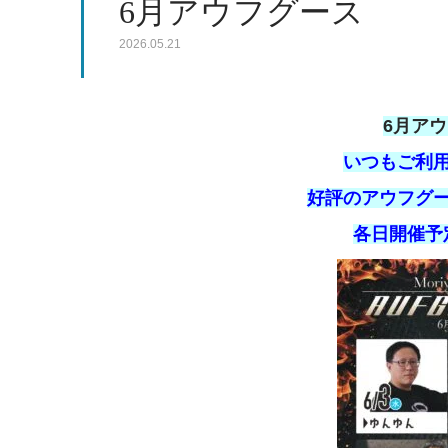
6月アウフグース
2026.05.21
6月ア
いつもご利
好評のアウフグ
各日開催予定