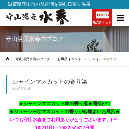
滋賀県守山市の琵琶湖を望む日帰り温泉
最安チケット
守山湯元水春のブログ
守山湯元水春のブログ
お風呂イベント
シャインマスカットの香り湯
ホーム
シャインマスカットの香り湯
2024.09.14
★
シャインマスカット🍇の香り湯★開催(^^♪
★ジューシーなマスカットの香りが心地よいお風呂★
いつも守山水春をご利用ありがとうございます。(^^♪
10/21(月)～10/22(火)の2日間