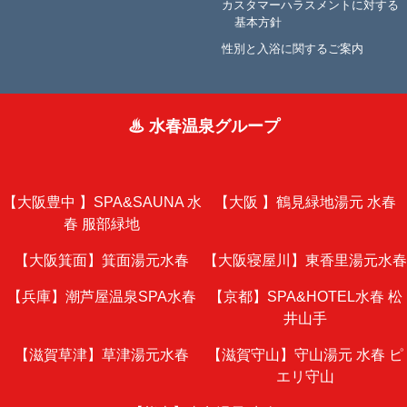
カスタマーハラスメントに対する
基本方針
性別と入浴に関するご案内
♨ 水春温泉グループ
【大阪豊中 】
SPA&SAUNA 水
【大阪 】
鶴見緑地湯元 水春
春 服部緑地
【大阪箕面】
箕面湯元水春
【大阪寝屋川】
東香里湯元水春
【兵庫】
潮芦屋温泉SPA水春
【京都】
SPA&HOTEL水春 松
井山手
【滋賀草津】
草津湯元水春
【滋賀守山】
守山湯元 水春 ピ
エリ守山