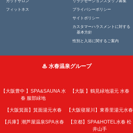
カットサロン
リラクゼーションスタッフ募集
フィットネス
プライバシーポリシー
サイトポリシー
カスタマーハラスメントに対する
基本方針
性別と入浴に関するご案内
♨ 水春温泉グループ
【大阪豊中 】
SPA&SAUNA 水
【大阪 】
鶴見緑地湯元 水春
春 服部緑地
【大阪箕面】
箕面湯元水春
【大阪寝屋川】
東香里湯元水春
【兵庫】
潮芦屋温泉SPA水春
【京都】
SPA&HOTEL水春 松
井山手