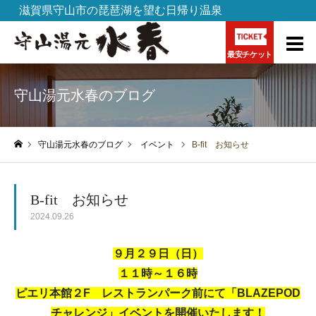
滋賀県守山市の琵琶湖を望む日帰り温泉
最安チケット
守山湯元水春のブログ
守山湯元水春のブログ
イベント
B-fit お知らせ
ホーム
B-fit お知らせ
2024.09.26
９月２９日（日）
１１時～１６時
ピエリ本館２F レストランパーク前にて「BLAZEPOD
チャレンジ」イベントを開催いたします！