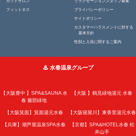
カットサロン
リラクゼーションスタッフ募集
フィットネス
プライバシーポリシー
サイトポリシー
カスタマーハラスメントに対する
基本方針
性別と入浴に関するご案内
♨ 水春温泉グループ
【大阪豊中 】
SPA&SAUNA 水
【大阪 】
鶴見緑地湯元 水春
春 服部緑地
【大阪箕面】
箕面湯元水春
【大阪寝屋川】
東香里湯元水春
【兵庫】
潮芦屋温泉SPA水春
【京都】
SPA&HOTEL水春 松
井山手