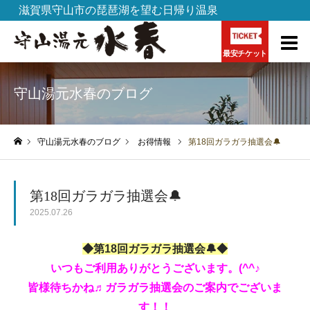
滋賀県守山市の琵琶湖を望む日帰り温泉
最安チケット
守山湯元水春のブログ
守山湯元水春のブログ
お得情報
第18回ガラガラ抽選会🔔
ホーム
第18回ガラガラ抽選会🔔
2025.07.26
◆第18回ガラガラ抽選会🔔◆
いつもご利用ありがとうございます。(^^♪
皆様待ちかね♬ガラガラ抽選会のご案内でございま
す！！