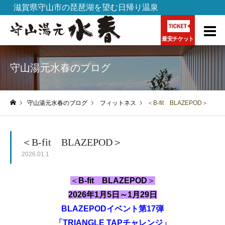
滋賀県守山市の琵琶湖を望む日帰り温泉
最安チケット
守山湯元水春のブログ
守山湯元水春のブログ
フィットネス
＜B-fit BLAZEPOD＞
ホーム
＜B-fit BLAZEPOD＞
2026.01.1
＜
B-fit BLAZEPOD
＞
2026年1月5日～1月29日
BLAZEPODイベント第17弾
「TRIANGLE TAPチャレンジ」