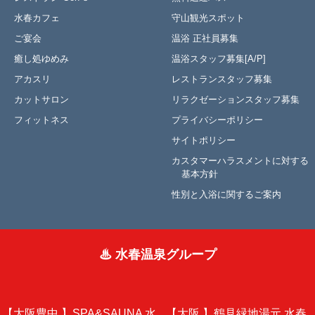
水春カフェ
守山観光スポット
ご宴会
温浴 正社員募集
癒し処ゆめみ
温浴スタッフ募集[A/P]
アカスリ
レストランスタッフ募集
カットサロン
リラクゼーションスタッフ募集
フィットネス
プライバシーポリシー
サイトポリシー
カスタマーハラスメントに対する
基本方針
性別と入浴に関するご案内
♨ 水春温泉グループ
【大阪豊中 】
SPA&SAUNA 水
【大阪 】
鶴見緑地湯元 水春