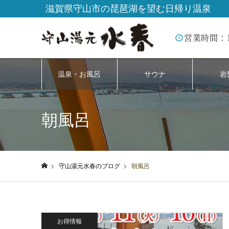
滋賀県守山市の琵琶湖を望む日帰り温泉
営業時間：
温泉・お風呂
サウナ
岩
朝風呂
守山湯元水春のブログ
朝風呂
ホーム
お得情報