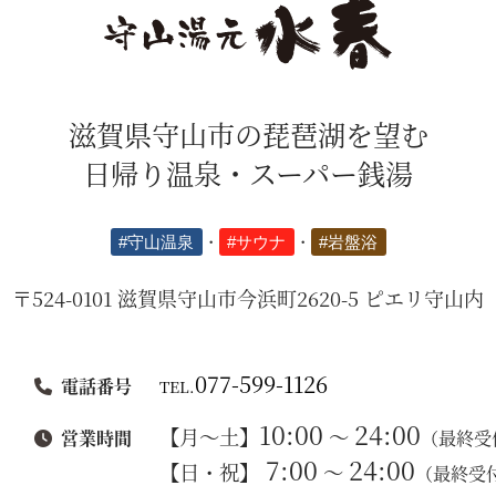
滋賀県守山市の琵琶湖を望む
日帰り温泉・スーパー銭湯
#守山温泉
・
#サウナ
・
#岩盤浴
〒524-0101
滋賀県守山市今浜町2620-5 ピエリ守山内
077-599-1126
電話番号
TEL.
10:00
24:00
【月～土】
～
（最終受付
営業時間
7:00
24:00
【日・祝】
～
（最終受付 