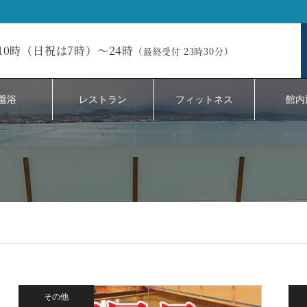
10時（日祝は7時）～24時
（最終受付 23時30分）
盤浴
レストラン
フィットネス
館内
その他