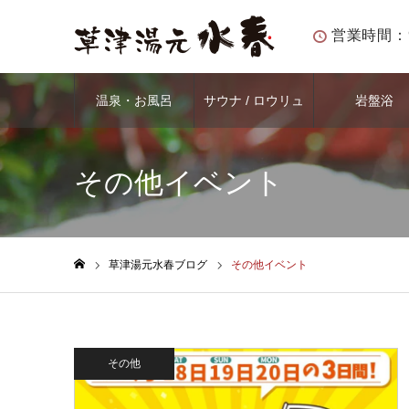
営業時間：
温泉・お風呂
サウナ / ロウリュ
岩盤浴
その他イベント
草津湯元水春ブログ
その他イベント
ホーム
その他