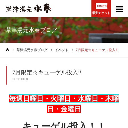
最安チケット
草津湯元水春ブログ
草津湯元水春ブログ
イベント
7月限定☆キューゲル投入‼
ホーム
7月限定☆キューゲル投入‼
2026.06.8
毎週日曜日・火曜日・水曜日・木曜
日・金曜日
キューゲル投入！！