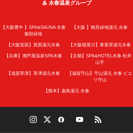
♨ 水春温泉グループ
【大阪豊中 】
SPA&SAUNA 水春
【大阪 】
鶴見緑地湯元 水春
服部緑地
【大阪箕面】
箕面湯元水春
【大阪寝屋川】
東香里湯元水春
【兵庫】
潮芦屋温泉SPA水春
【京都】
SPA&HOTEL水春 松井
山手
【滋賀草津】
草津湯元水春
【滋賀守山】
守山湯元 水春 ピエ
リ守山
【熊本】
嘉島湯元 水春