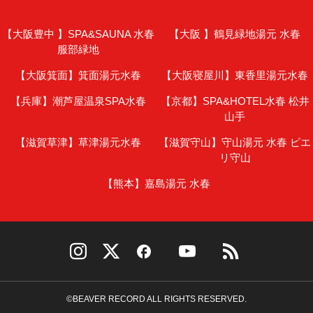
【大阪豊中 】
SPA&SAUNA 水春
【大阪 】
鶴見緑地湯元 水春
服部緑地
【大阪箕面】
箕面湯元水春
【大阪寝屋川】
東香里湯元水春
【兵庫】
潮芦屋温泉SPA水春
【京都】
SPA&HOTEL水春 松井
山手
【滋賀草津】
草津湯元水春
【滋賀守山】
守山湯元 水春 ピエ
リ守山
【熊本】
嘉島湯元 水春
©BEAVER RECORD ALL RIGHTS RESERVED.