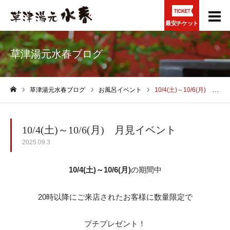
最安チケット
草津湯元水春ブログ
草津湯元水春ブログ
お風呂イベント
10/4(土)～10/6(月) 月見イベント
ホーム
10/4(土)～10/6(月) 月見イベント
2025.09.3
10/4(土)～10/6(月)
の期間中
20時以降にご来店されたお客様に数量限定で
プチプレゼント！