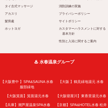
タイ古式マッサージ
消防訓練の実施
アカスリ
プライバシーポリシー
髮剪處
サイトポリシー
ホットヨガ
カスタマーハラスメントに対する
基本方針
性別と入浴に関するご案内
♨ 水春温泉グループ
【大阪豊中 】
SPA&SAUNA 水春
【大阪 】
鶴見緑地湯元 水春
服部緑地
【大阪箕面】
箕面湯元水春
【大阪寝屋川】
東香里湯元水春
【兵庫】
潮芦屋温泉SPA水春
【京都】
SPA&HOTEL水春 松井