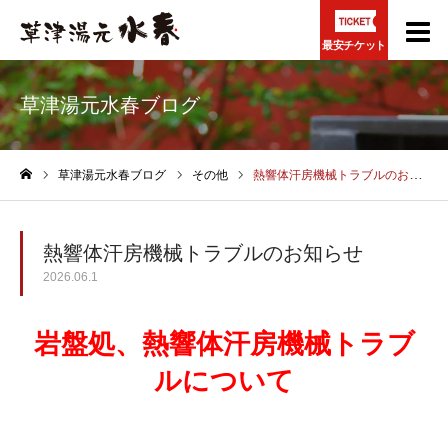
最安チケット
草津湯元水春ブログ
草津湯元水春ブログ
その他
熱響体汗房機械トラブルのお知らせ
ホーム
熱響体汗房機械トラブルのお知らせ
2026.06.1
岩盤処、熱響体汗房機械トラブ
ルについて