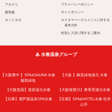
アカスリ
プライバシーポリシー
髮剪處
サイトポリシー
ホットヨガ
カスタマーハラスメントに対する
基本方針
性別と入浴に関するご案内
♨ 水春温泉グループ
【大阪豊中 】
SPA&SAUNA 水春
【大阪 】
鶴見緑地湯元 水春
服部緑地
【大阪箕面】
箕面湯元水春
【大阪寝屋川】
東香里湯元水春
【兵庫】
潮芦屋温泉SPA水春
【京都】
SPA&HOTEL水春 松井
山手