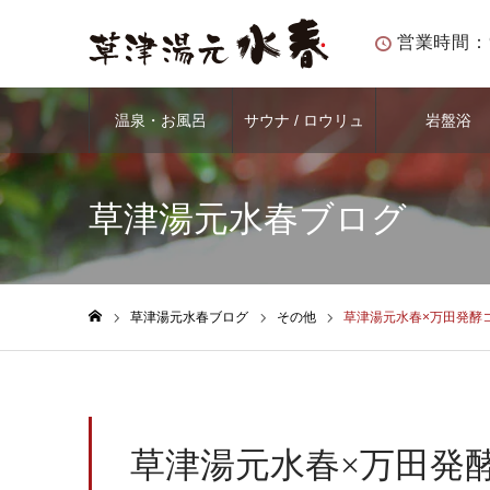
営業時間：
温泉・お風呂
サウナ / ロウリュ
岩盤浴
草津湯元水春ブログ
草津湯元水春ブログ
その他
草津湯元水春×万田発酵
ホーム
草津湯元水春×万田発