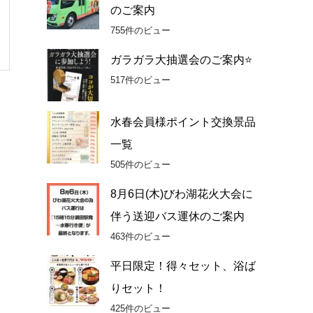
のご案内
755件のビュー
ガラガラ大抽選会のご案内⭐
517件のビュー
水春会員様ポイント交換景品
一覧
505件のビュー
8月6日(木)びわ湖花火大会に
伴う送迎バス運休のご案内
463件のビュー
平日限定！得々セット、浴ば
りセット！
425件のビュー