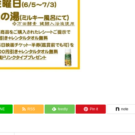
INE
RSS
feedly
Pin it
note