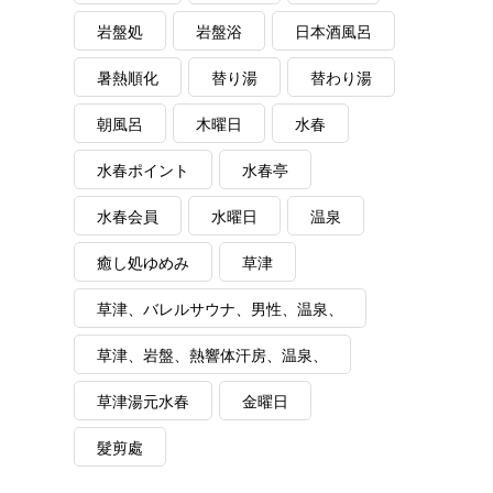
岩盤処
岩盤浴
日本酒風呂
暑熱順化
替り湯
替わり湯
朝風呂
木曜日
水春
水春ポイント
水春亭
水春会員
水曜日
温泉
癒し処ゆめみ
草津
草津、バレルサウナ、男性、温泉、
草津、岩盤、熱響体汗房、温泉、
草津湯元水春
金曜日
髮剪處