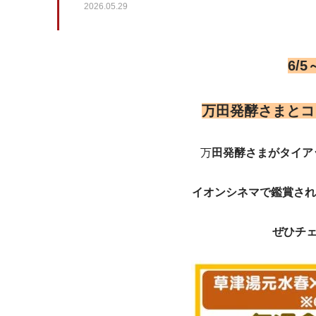
2026.05.29
6/
万田発酵さまとコ
万
田発酵さまがタイア
イオンシネマで鑑賞され
ぜひチェ