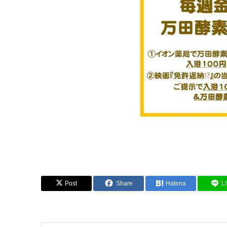
Post
Share
Hatena
L