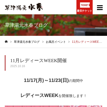
最安チケット
草津湯元水春ブログ
草津湯元水春ブログ
お風呂イベント
11月レディースWEEK開催
ホーム
11月レディースWEEK開催
2025.10.16
11/17(月)～11/23(日)
の期間中
レディースWEEK
を開催致します！