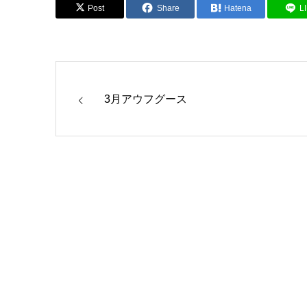
Post
Share
Hatena
L
3月アウフグース