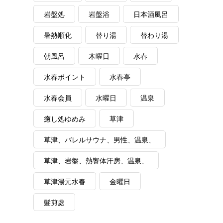
岩盤処
岩盤浴
日本酒風呂
暑熱順化
替り湯
替わり湯
朝風呂
木曜日
水春
水春ポイント
水春亭
水春会員
水曜日
温泉
癒し処ゆめみ
草津
草津、バレルサウナ、男性、温泉、
草津、岩盤、熱響体汗房、温泉、
草津湯元水春
金曜日
髮剪處