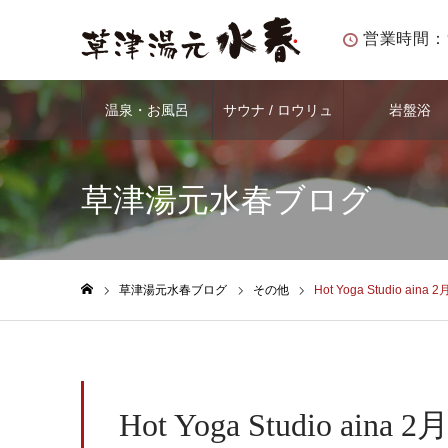
営業時間：
温泉・お風呂
サウナ / ロウリュ
岩盤浴
草津湯元水春ブログ
草津湯元水春ブログ
その他
Hot Yoga Studio a
ホーム
Hot Yoga Studio 