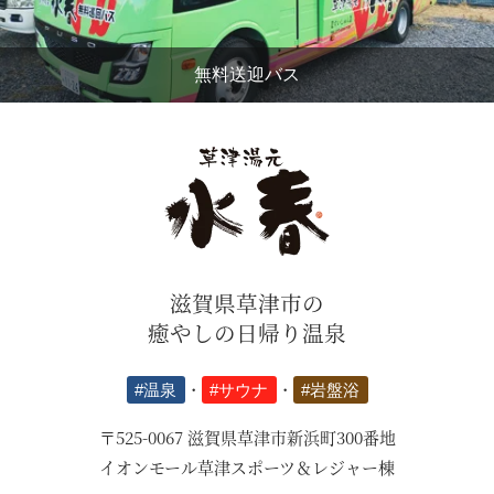
無料送迎バス
滋賀県草津市の
癒やしの日帰り温泉
#温泉
・
#サウナ
・
#岩盤浴
〒525-0067 滋賀県草津市新浜町300番地
イオンモール草津スポーツ＆レジャー棟