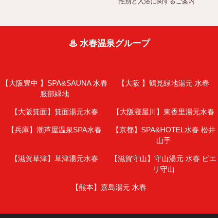
性別と入浴に関するご案内
♨ 水春温泉グループ
【大阪豊中 】
SPA&SAUNA 水春
【大阪 】
鶴見緑地湯元 水春
服部緑地
【大阪箕面】
箕面湯元水春
【大阪寝屋川】
東香里湯元水春
【兵庫】
潮芦屋温泉SPA水春
【京都】
SPA&HOTEL水春 松井
山手
【滋賀草津】
草津湯元水春
【滋賀守山】
守山湯元 水春 ピエ
リ守山
【熊本】
嘉島湯元 水春