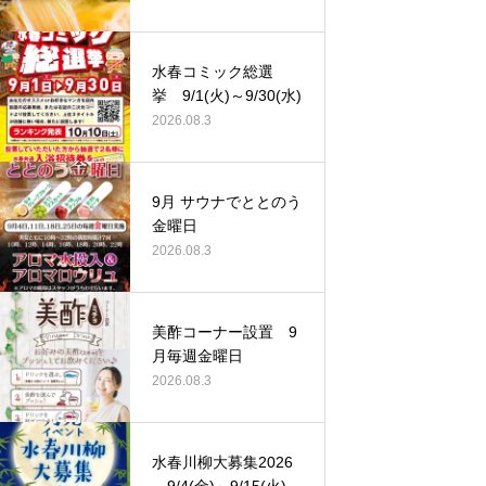
水春コミック総選
挙 9/1(火)～9/30(水)
2026.08.3
9月 サウナでととのう
金曜日
2026.08.3
美酢コーナー設置 9
月毎週金曜日
2026.08.3
水春川柳大募集2026
9/4(金)～9/15(火)