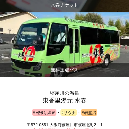
水春チケット
無料送迎バス
寝屋川の温泉
東香里湯元 水春
#日帰り温泉
・
#サウナ
・
#岩盤浴
〒572-0851 大阪府寝屋川市寝屋北町2－1