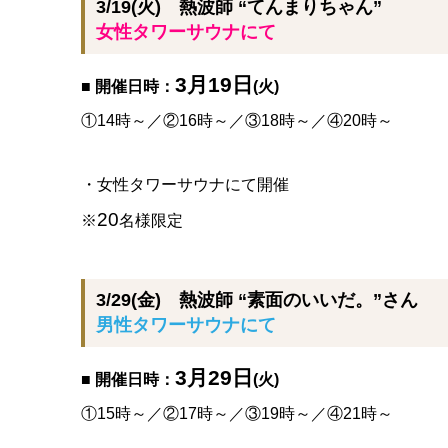
3/19(火) 熱波師 “てんまりちゃん”
女性タワーサウナにて
3月19日
■ 開催日時：
(火)
①14時～／②16時～／③18時～／④20時～
・女性タワーサウナにて開催
20
※
名様限定
3/29(金) 熱波師 “素面のいいだ。”さん
男性タワーサウナにて
3月29日
■ 開催日時：
(火)
①15時～／②17時～／③19時～／④21時～