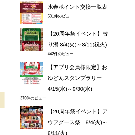
水春ポイント交換一覧表
531件のビュー
【20周年祭イベント】替
り湯 8/4(火)～8/11(祝火)
442件のビュー
【アプリ会員様限定】お
ゆどんスタンプラリー
4/15(水)～9/30(水)
370件のビュー
【20周年祭イベント】ア
ウフグース祭 8/4(火)～
8/11(火)