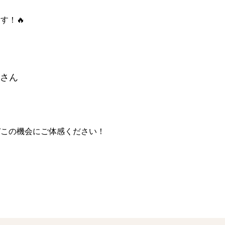
す！🔥
さん
ぞこの機会にご体感ください！