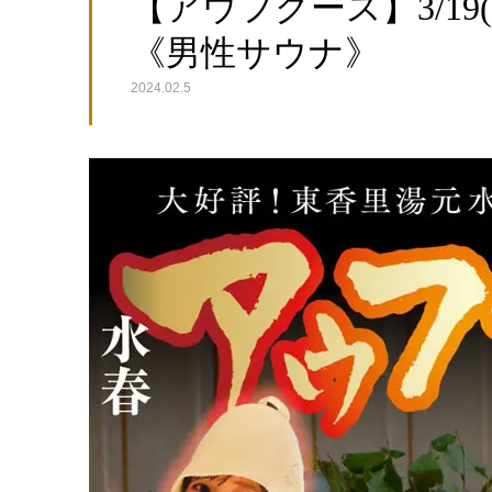
【アウフグース】3/19(
《男性サウナ》
2024.02.5