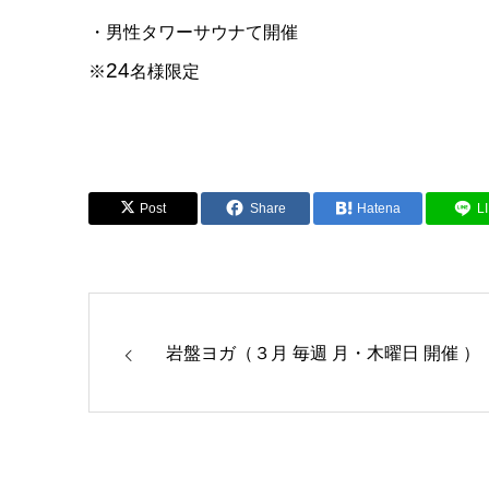
・男性タワーサウナて開催
24
※
名様限定
Post
Share
Hatena
L
岩盤ヨガ（３月 毎週 月・木曜日 開催 ）