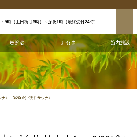
：9時（土日祝は6時）
～深夜1時（最終受付24時）
岩盤浴
お食事
館内施設
ウナ》・3/29(金)《男性サウナ》