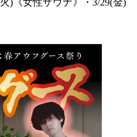
火)《女性サウナ》・3/29(金)