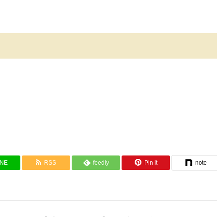
INE
RSS
feedly
Pin it
note