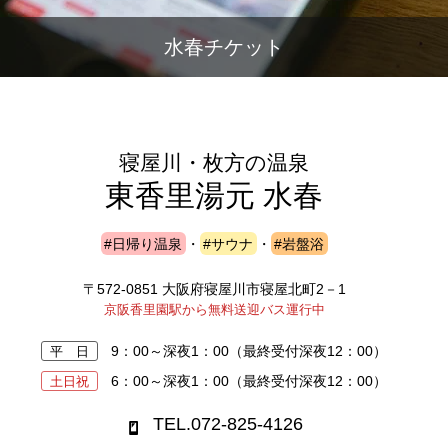
水春チケット
寝屋川・枚方の温泉
東香里湯元 水春
#日帰り温泉
・
#サウナ
・
#岩盤浴
〒572-0851 大阪府寝屋川市寝屋北町2－1
京阪香里園駅から無料送迎バス運行中
9：00～深夜1：00
（最終受付深夜12：00）
平 日
6：00～深夜1：00
（最終受付深夜12：00）
土日祝
TEL.072-825-4126