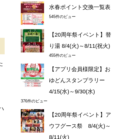
水春ポイント交換一覧表
545件のビュー
【20周年祭イベント】替
り湯 8/4(火)～8/11(祝火)
455件のビュー
た
【アプリ会員様限定】お
ゆどんスタンプラリー
4/15(水)～9/30(水)
376件のビュー
ハ
【20周年祭イベント】ア
ウフグース祭 8/4(火)～
8/11(火)