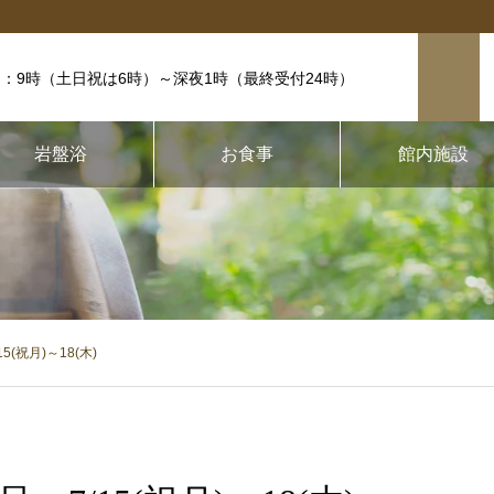
：9時（土日祝は6時）
～深夜1時（最終受付24時）
岩盤浴
お食事
館内施設
(祝月)～18(木)