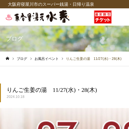
大阪府寝屋川市のスーパー銭湯・日帰り温泉
ブログ
ブログ
お風呂イベント
りんご生姜の湯 11/27(水)・28(木)
ホーム
りんご生姜の湯 11/27(水)・28(木)
2024.10.18