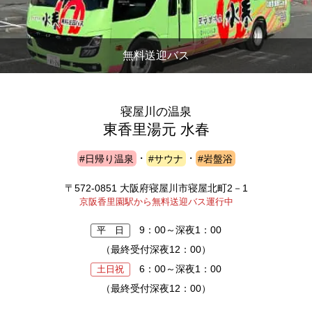
無料送迎バス
寝屋川の温泉
東香里湯元 水春
#日帰り温泉
・
#サウナ
・
#岩盤浴
〒572-0851 大阪府寝屋川市寝屋北町2－1
京阪香里園駅から無料送迎バス運行中
9：00～深夜1：00
平 日
（最終受付深夜12：00）
6：00～深夜1：00
土日祝
（最終受付深夜12：00）