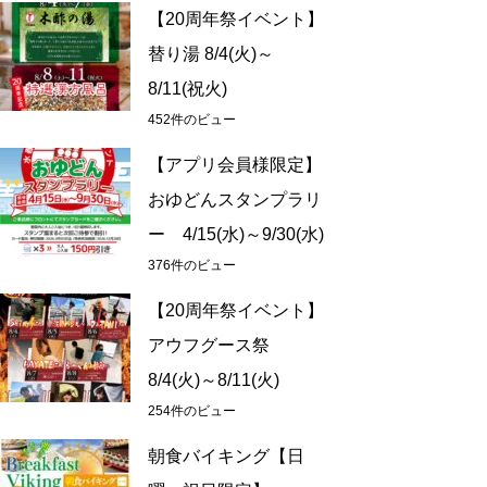
【20周年祭イベント】
替り湯 8/4(火)～
8/11(祝火)
452件のビュー
【アプリ会員様限定】
おゆどんスタンプラリ
ー 4/15(水)～9/30(水)
376件のビュー
【20周年祭イベント】
アウフグース祭
8/4(火)～8/11(火)
254件のビュー
朝食バイキング【日