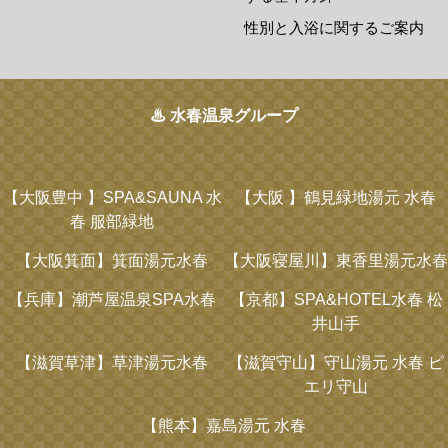
性別と入浴に関するご案内
♨ 水春温泉グループ
【大阪豊中 】
SPA&SAUNA 水
【大阪 】
鶴見緑地湯元 水春
春 服部緑地
【大阪箕面】
箕面湯元水春
【大阪寝屋川】
東香里湯元水春
【兵庫】
潮芦屋温泉SPA水春
【京都】
SPA&HOTEL水春 松
井山手
【滋賀草津】
草津湯元水春
【滋賀守山】
守山湯元 水春 ピ
エリ守山
【熊本】
嘉島湯元 水春