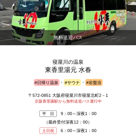
無料送迎バス
寝屋川の温泉
東香里湯元 水春
#日帰り温泉
・
#サウナ
・
#岩盤浴
〒572-0851 大阪府寝屋川市寝屋北町2－1
京阪香里園駅から無料送迎バス運行中
9：00～深夜1：00
平 日
（最終受付深夜12：00）
6：00～深夜1：00
土日祝