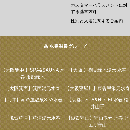
カスタマーハラスメントに対
する基本方針
性別と入浴に関するご案内
♨ 水春温泉グループ
【大阪豊中 】
SPA&SAUNA 水
【大阪 】
鶴見緑地湯元 水春
春 服部緑地
【大阪箕面】
箕面湯元水春
【大阪寝屋川】
東香里湯元水春
【兵庫】
潮芦屋温泉SPA水春
【京都】
SPA&HOTEL水春 松
井山手
【滋賀草津】
草津湯元水春
【滋賀守山】
守山湯元 水春 ピ
エリ守山