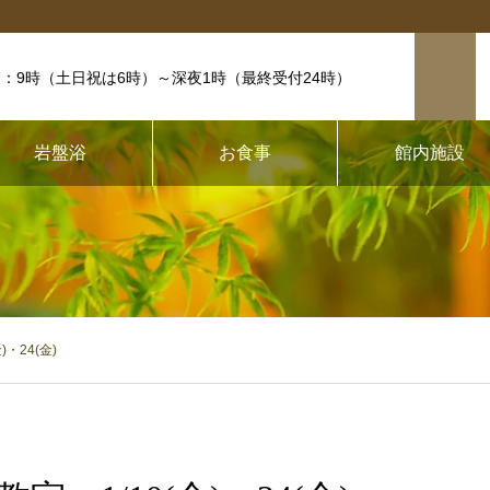
：9時（土日祝は6時）
～深夜1時（最終受付24時）
岩盤浴
お食事
館内施設
・24(金)