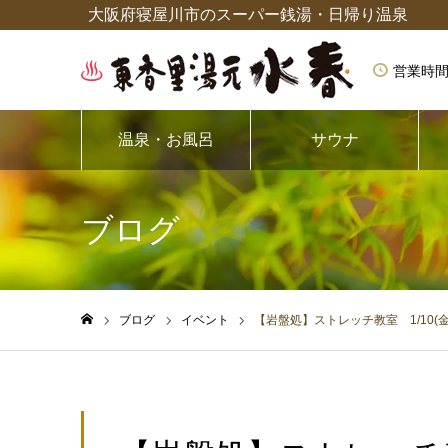
大阪府寝屋川市のスーパー銭湯・日帰り温泉
営業時間
温泉・お風呂
サウナ
ブログ
ブログ
イベント
【岩盤処】ストレッチ教室 1/10(金)
ホーム