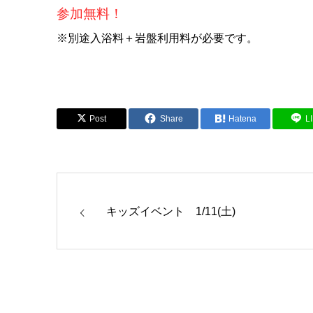
参加無料！
※別途入浴料＋岩盤利用料が必要です。
Post
Share
Hatena
L
キッズイベント 1/11(土)