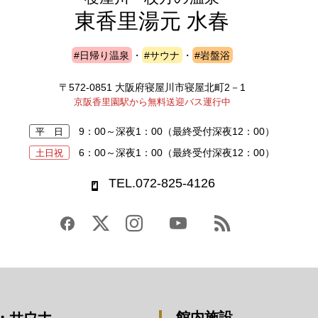
東香里湯元 水春
#日帰り温泉
・
#サウナ
・
#岩盤浴
〒572-0851 大阪府寝屋川市寝屋北町2－1
京阪香里園駅から無料送迎バス運行中
9：00～深夜1：00
（最終受付深夜12：00）
平 日
6：00～深夜1：00
（最終受付深夜12：00）
土日祝
TEL.072-825-4126
・サウナ
館内施設