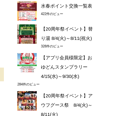
水春ポイント交換一覧表
422件のビュー
【20周年祭イベント】替
り湯 8/4(火)～8/11(祝火)
328件のビュー
【アプリ会員様限定】お
ゆどんスタンプラリー
4/15(水)～9/30(水)
284件のビュー
【20周年祭イベント】ア
ウフグース祭 8/4(火)～
8/11(火)