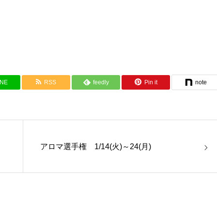
INE
RSS
feedly
Pin it
note
アロマ選手権 1/14(火)～24(月)