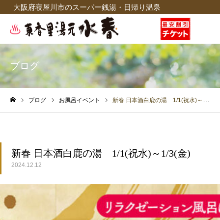
大阪府寝屋川市のスーパー銭湯・日帰り温泉
ブログ
ブログ
お風呂イベント
新春 日本酒白鹿の湯 1/1(祝水)～1/3(金)
ホーム
新春 日本酒白鹿の湯 1/1(祝水)～1/3(金)
2024.12.12