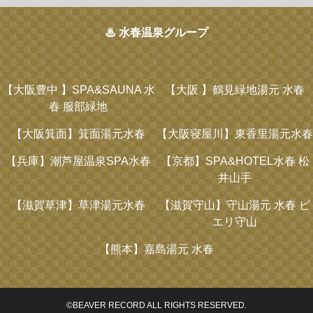
♨ 水春温泉グループ
【大阪豊中 】
SPA&SAUNA 水
【大阪 】
鶴見緑地湯元 水春
春 服部緑地
【大阪箕面】
箕面湯元水春
【大阪寝屋川】
東香里湯元水春
【兵庫】
潮芦屋温泉SPA水春
【京都】
SPA&HOTEL水春 松
井山手
【滋賀草津】
草津湯元水春
【滋賀守山】
守山湯元 水春 ピ
エリ守山
【熊本】
嘉島湯元 水春
©BEAVER RECORD ALL RIGHTS RESERVED.