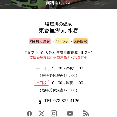
無料送迎バス
寝屋川の温泉
東香里湯元 水春
#日帰り温泉
・
#サウナ
・
#岩盤浴
〒572-0851 大阪府寝屋川市寝屋北町2－1
京阪香里園駅から無料送迎バス運行中
9：00～深夜1：00
平 日
（最終受付深夜12：00）
6：00～深夜1：00
土日祝
（最終受付深夜12：00）
TEL.072-825-4126