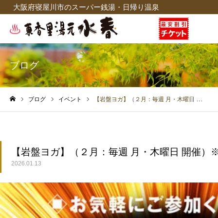
大阪府寝屋川市のスーパー銭湯・日帰り温泉
ブログ
ブログ
イベント
【岩盤ヨガ】（２月：毎週 月・木曜日 開催）※2/19(木)・2/23(月)はお休みです
ホーム
【岩盤ヨガ】（２月：毎週 月・木曜日 開催）※2/1
2026.01.13