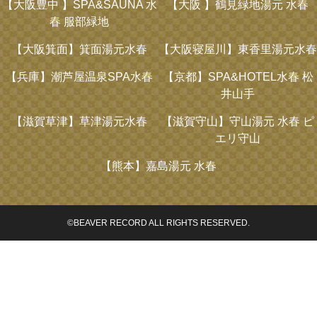
【大阪豊中 】
SPA&SAUNA 水
【大阪 】
鶴見緑地湯元 水春
春 服部緑地
【大阪箕面】
箕面湯元水春
【大阪寝屋川】
東香里湯元水春
【兵庫】
潮芦屋温泉SPA水春
【京都】
SPA&HOTEL水春 松
井山手
【滋賀草津】
草津湯元水春
【滋賀守山】
守山湯元 水春 ピ
エリ守山
【熊本】
嘉島湯元 水春
©BEAVER RECORD ALL RIGHTS RESERVED.