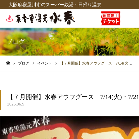
大阪府寝屋川市のスーパー銭湯・日帰り温泉
ブログ
ブログ
イベント
【７月開催】水春アウフグース 7/14(火)・7/21(火)・7/25(土)
ホーム
【７月開催】水春アウフグース 7/14(火)・7/21(火
2026.06.5