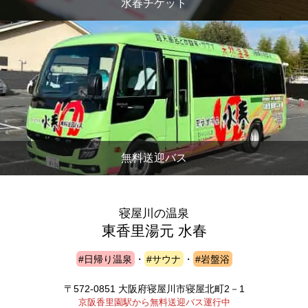
水春チケット
無料送迎バス
寝屋川の温泉
東香里湯元 水春
#日帰り温泉
・
#サウナ
・
#岩盤浴
〒572-0851 大阪府寝屋川市寝屋北町2－1
京阪香里園駅から無料送迎バス運行中