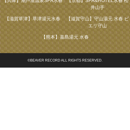
【兵庫】
潮芦屋温泉SPA水春
【京都】
SPA&HOTEL水春 松
井山手
【滋賀草津】
草津湯元水春
【滋賀守山】
守山湯元 水春 ピ
エリ守山
【熊本】
嘉島湯元 水春
©BEAVER RECORD ALL RIGHTS RESERVED.