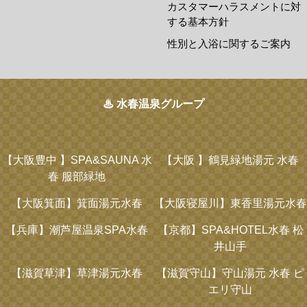
カスタマーハラスメントに対
する基本方針
性別と入浴に関するご案内
♨ 水春温泉グループ
【大阪豊中 】
SPA&SAUNA 水
【大阪 】
鶴見緑地湯元 水春
春 服部緑地
【大阪箕面】
箕面湯元水春
【大阪寝屋川】
東香里湯元水春
【兵庫】
潮芦屋温泉SPA水春
【京都】
SPA&HOTEL水春 松
井山手
【滋賀草津】
草津湯元水春
【滋賀守山】
守山湯元 水春 ピ
エリ守山