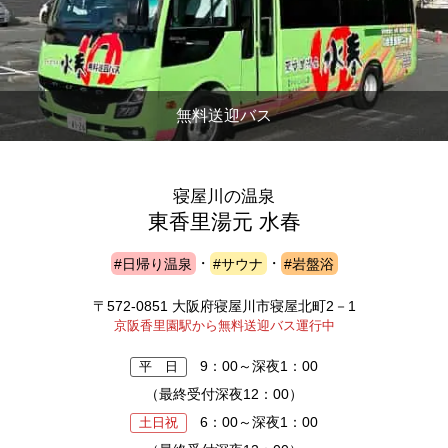
無料送迎バス
寝屋川の温泉
東香里湯元 水春
#日帰り温泉
・
#サウナ
・
#岩盤浴
〒572-0851 大阪府寝屋川市寝屋北町2－1
京阪香里園駅から無料送迎バス運行中
9：00～深夜1：00
平 日
（最終受付深夜12：00）
6：00～深夜1：00
土日祝