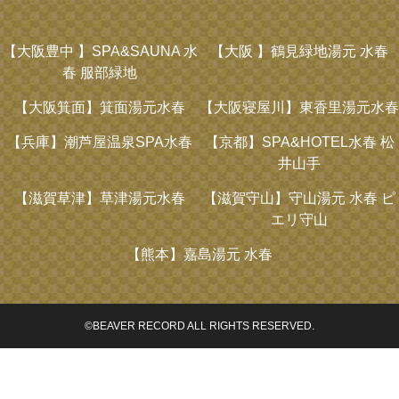
【大阪豊中 】
SPA&SAUNA 水
【大阪 】
鶴見緑地湯元 水春
春 服部緑地
【大阪箕面】
箕面湯元水春
【大阪寝屋川】
東香里湯元水春
【兵庫】
潮芦屋温泉SPA水春
【京都】
SPA&HOTEL水春 松
井山手
【滋賀草津】
草津湯元水春
【滋賀守山】
守山湯元 水春 ピ
エリ守山
【熊本】
嘉島湯元 水春
©BEAVER RECORD ALL RIGHTS RESERVED.