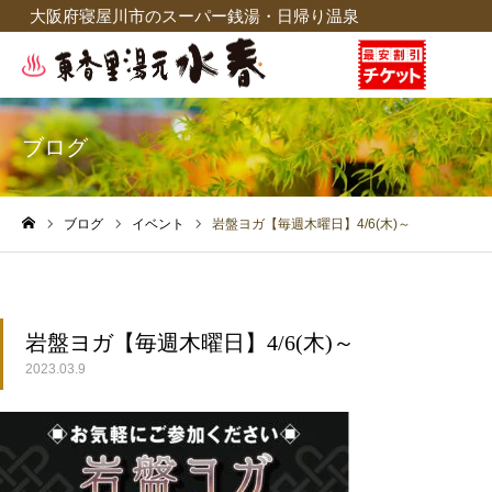
大阪府寝屋川市のスーパー銭湯・日帰り温泉
ブログ
ブログ
イベント
岩盤ヨガ【毎週木曜日】4/6(木)～
ホーム
岩盤ヨガ【毎週木曜日】4/6(木)～
2023.03.9