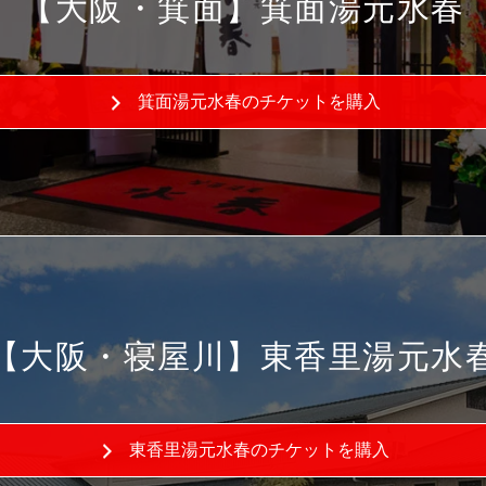
【大阪・箕面】箕面湯元水春
箕面湯元水春のチケットを購入
【大阪・寝屋川】東香里湯元水
東香里湯元水春のチケットを購入