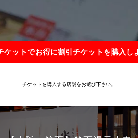
チケットでお得に
割引チケットを
購入し
チケットを購入する店舗を
お選び下さい。