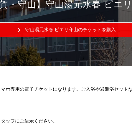
賀・守山】守山湯元水春 ピエ
守山湯元水春 ピエリ守山の
チケットを購入
スマホ専用の電子チケットになります。ご入浴や岩盤浴セット
スタッフにご呈示ください。