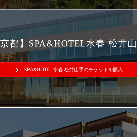
京都】SPA&HOTEL水春 松井
SPA&HOTEL水春 松井山手の
チケットを購入