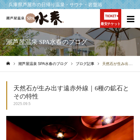
兵庫県芦屋市の日帰り温泉・サウナ・岩盤浴
最安チケット
潮芦屋温泉 SPA水春のブログ
潮芦屋温泉 SPA水春のブログ
ブログ記事
天然石が生み出す遠赤外線｜6種の鉱石とその特性
ホーム
天然石が生み出す遠赤外線｜6種の鉱石と
その特性
2025.09.5