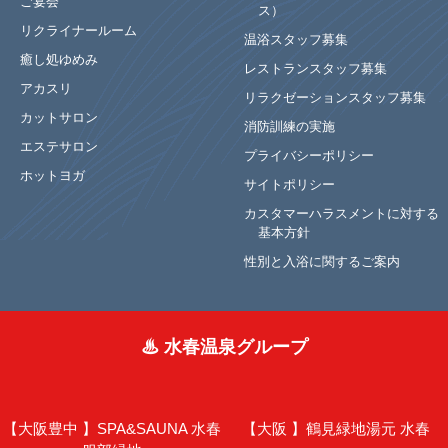
ご宴会
ス）
リクライナールーム
温浴スタッフ募集
癒し処ゆめみ
レストランスタッフ募集
アカスリ
リラクゼーションスタッフ募集
カットサロン
消防訓練の実施
エステサロン
プライバシーポリシー
ホットヨガ
サイトポリシー
カスタマーハラスメントに対する
基本方針
性別と入浴に関するご案内
♨ 水春温泉グループ
【大阪豊中 】
SPA&SAUNA 水春
【大阪 】
鶴見緑地湯元 水春