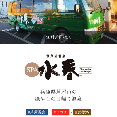
無料送迎バス
兵庫県芦屋市の
癒やしの日帰り温泉
#芦屋温泉
・
#サウナ
・
#岩盤浴