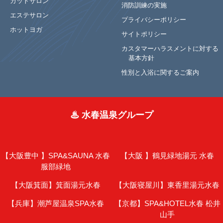
カットサロン
消防訓練の実施
エステサロン
プライバシーポリシー
ホットヨガ
サイトポリシー
カスタマーハラスメントに対する
基本方針
性別と入浴に関するご案内
♨ 水春温泉グループ
【大阪豊中 】
SPA&SAUNA 水春
【大阪 】
鶴見緑地湯元 水春
服部緑地
【大阪箕面】
箕面湯元水春
【大阪寝屋川】
東香里湯元水春
【兵庫】
潮芦屋温泉SPA水春
【京都】
SPA&HOTEL水春 松井
山手